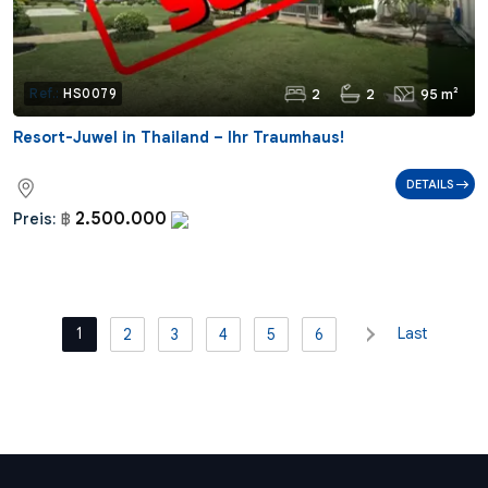
2
2
95 m²
Ref.:
HS0079
Resort-Juwel in Thailand – Ihr Traumhaus!
DETAILS
2.500.000
Preis:
฿
1
Last
2
3
4
5
6