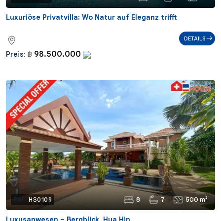
Luxuriöse Privatvilla: Wo Natur auf Eleganz trifft
DETAILS
98.500.000
Preis:
฿
8
7
500 m²
Ref.:
HS0109
Luxusanwesen – Bergblick, Hua Hin