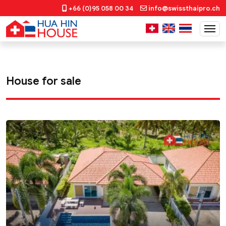
+66 (0)95 058 00 34
info@swissthaipro.ch
House for sale