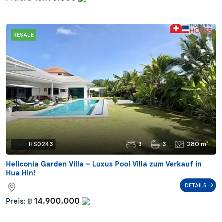
RESALE
3
3
280 m²
Ref.:
HS0243
Heliconia Garden Villa – Luxus Pool Villa zum Verkauf in
Hua Hin!
DETAILS
14.900.000
Preis:
฿