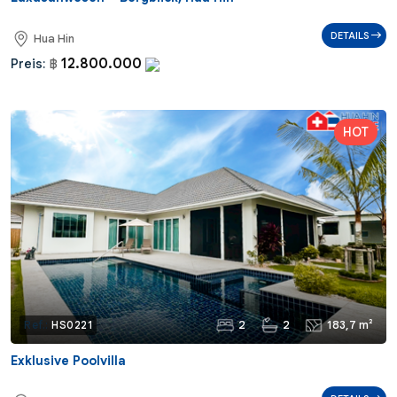
DETAILS
Hua Hin
12.800.000
Preis:
฿
2
2
183,7 m²
Ref.:
HS0221
Exklusive Poolvilla