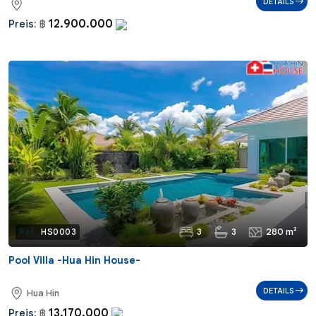
DETAILS
12.900.000
Preis:
฿
3
3
280 m²
Ref.:
HS0003
Pool Villa -Hua Hin House-
DETAILS
Hua Hin
13.170.000
Preis:
฿