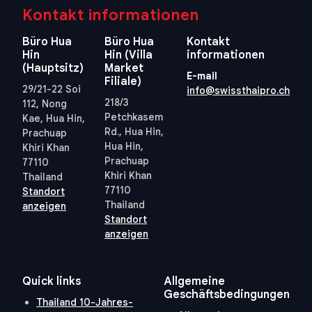
Kontakt informationen
Büro Hua
Büro Hua
Kontakt
Hin
Hin (Villa
informationen
(Hauptsitz)
Market
E-mail
Filiale)
29/21-22 Soi
info@swissthaipro.ch
218/3
112, Nong
Petchkasem
Kae, Hua Hin,
Rd., Hua Hin,
Prachuap
Hua Hin,
Khiri Khan
Prachuap
77110
Khiri Khan
Thailand
77110
Standort
Thailand
anzeigen
Standort
anzeigen
Quick links
Allgemeine
Geschäftsbedingungen
Thailand 10-Jahres-