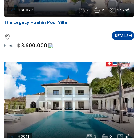
2
2
175 m²
Ref.:
HS0077
The Legacy Huahin Pool Villa
DETAILS
3.600.000
Preis:
฿
5
6
m²
Ref.:
HS0111