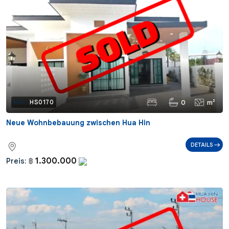
0
m²
Ref.:
HS0170
Neue Wohnbebauung zwischen Hua Hin
DETAILS
1.300.000
Preis:
฿