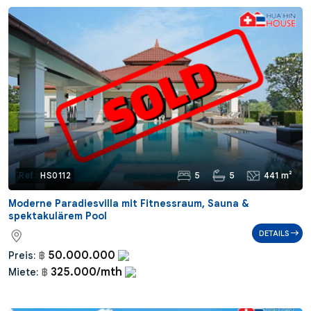
5
5
441 m²
Ref.:
HS0112
Moderne Paradiesvilla mit Fitnessraum, Sauna &
spektakulärem Pool
DETAILS
50.000.000
Preis:
฿
325.000/mth
Miete:
฿