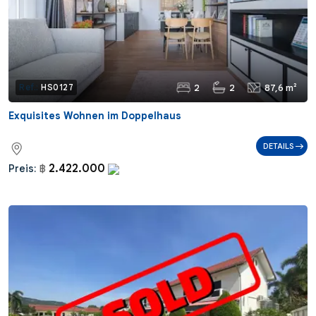
2
2
87,6 m²
Ref.:
HS0127
Exquisites Wohnen im Doppelhaus
DETAILS
2.422.000
Preis:
฿