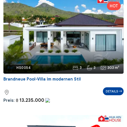
3
3
303 m²
Ref.:
HS0054
Brandneue Pool-Villa im modernen Stil
DETAILS
13.235.000
Preis:
฿