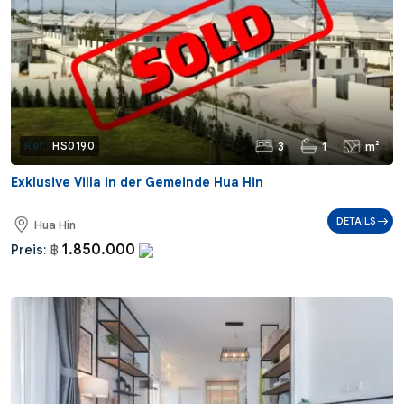
3
1
m²
Ref.:
HS0190
Exklusive Villa in der Gemeinde Hua Hin
DETAILS
Hua Hin
1.850.000
Preis:
฿