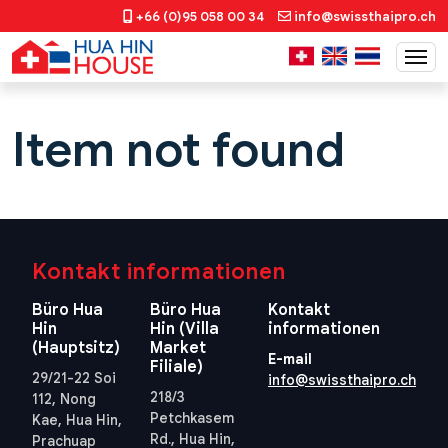
+66 (0)95 058 00 34
info@swissthaipro.ch
Item not found
Kontakt informationen
Büro Hua
Büro Hua
Kontakt
Hin
Hin (Villa
informationen
(Hauptsitz)
Market
E-mail
Filiale)
29/21-22 Soi
info@swissthaipro.ch
218/3
112, Nong
Petchkasem
Kae, Hua Hin,
Rd., Hua Hin,
Prachuap