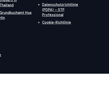
Datenschutzrichtlinie
Thailand
(PDPA) – STP
Grundbuchamt Hua
Professional
Hin
Cookie-Richtlinie
t