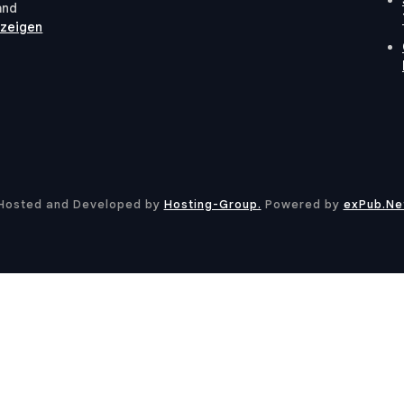
and
nzeigen
Hosted and Developed by
Hosting-Group.
​Powered by
exPub.Ne