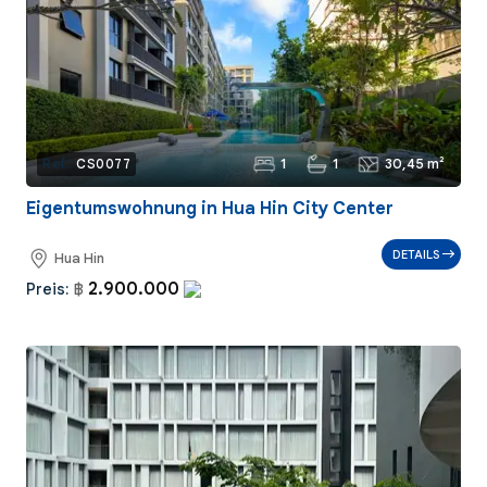
1
1
30,45 m²
Ref.:
CS0077
Eigentumswohnung in Hua Hin City Center
DETAILS
Hua Hin
2.900.000
Preis:
฿