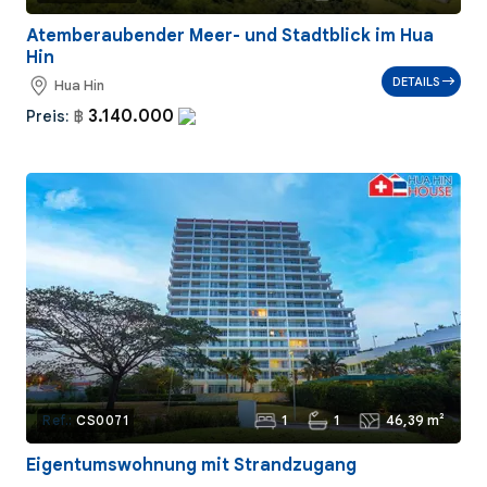
Atemberaubender Meer- und Stadtblick im Hua
Hin
DETAILS
Hua Hin
3.140.000
Preis:
฿
1
1
46,39 m²
Ref.:
CS0071
Eigentumswohnung mit Strandzugang