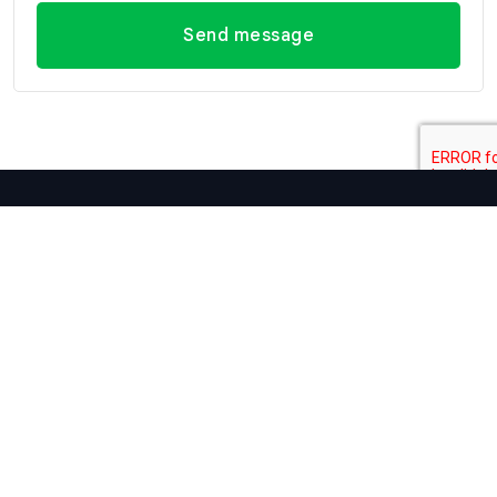
Send message
Kontakt informationen
Büro Hua
Büro Hua
Kontakt
Hin
Hin (Villa
informationen
(Hauptsitz)
Market
E-mail
Filiale)
29/21-22 Soi
info@swissthaipro.ch
218/3
112, Nong
Petchkasem
Kae, Hua Hin,
Rd., Hua Hin,
Prachuap
Hua Hin,
Khiri Khan
Prachuap
77110
Khiri Khan
Thailand