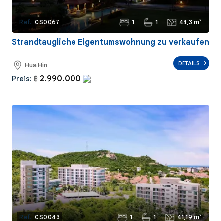
1
1
44,3 m²
Ref.:
CS0067
Strandtaugliche Eigentumswohnung zu verkaufen
DETAILS
Hua Hin
2.990.000
Preis:
฿
1
1
41,19 m²
Ref.:
CS0043