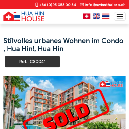
+66 (0)95 058 00 34
info@swissthaipro.ch
Stilvolles urbanes Wohnen im Condo
, Hua Hin!, Hua Hin
Ref.: CS0041
Previous
Next