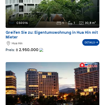
1
1
30,8 m²
Ref.:
CS0016
Greifen Sie zu: Eigentumswohnung in Hua Hin mit
Mieter
DETAILS
Hua Hin
2.950.000
Preis:
฿