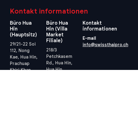
Kontakt informationen
Büro Hua
Büro Hua
Kontakt
Hin
Hin (Villa
informationen
(Hauptsitz)
Market
E-mail
Filiale)
29/21-22 Soi
info@swissthaipro.ch
218/3
112, Nong
Petchkasem
Kae, Hua Hin,
Rd., Hua Hin,
Prachuap
Hua Hin,
Khiri Khan
Prachuap
77110
Khiri Khan
Thailand
77110
Standort
Thailand
anzeigen
Standort
anzeigen
Quick links
Allgemeine
Geschäftsbedingungen