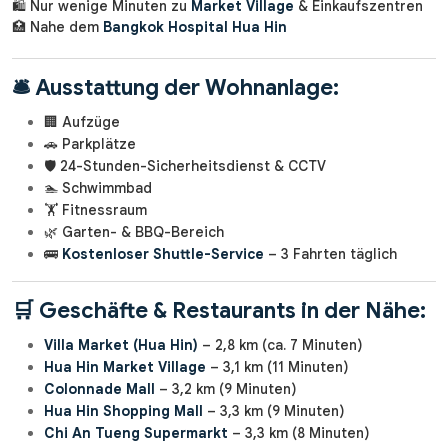
🛍️ Nur wenige Minuten zu
Market Village
& Einkaufszentren
🏥 Nahe dem
Bangkok Hospital Hua Hin
🛎️
Ausstattung der Wohnanlage:
🏢 Aufzüge
🚗 Parkplätze
🛡️ 24-Stunden-Sicherheitsdienst & CCTV
🏊 Schwimmbad
🏋️ Fitnessraum
🌿 Garten- & BBQ-Bereich
🚌
Kostenloser Shuttle-Service
– 3 Fahrten täglich
🛒
Geschäfte & Restaurants in der Nähe:
Villa Market (Hua Hin)
– 2,8 km (ca. 7 Minuten)
Hua Hin Market Village
– 3,1 km (11 Minuten)
Colonnade Mall
– 3,2 km (9 Minuten)
Hua Hin Shopping Mall
– 3,3 km (9 Minuten)
Chi An Tueng Supermarkt
– 3,3 km (8 Minuten)