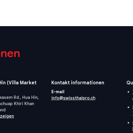
onen
in (Villa Market
Kontakt informationen
Qu
E-mail
kasem Rd., Hua Hin,
info@swissthaipro.ch
achuap Khiri Khan
and
nzeigen