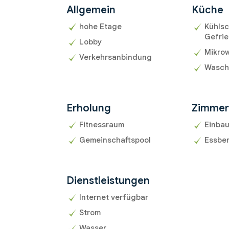
Allgemein
Küche
hohe Etage
Kühlsc
Gefrie
Lobby
Mikrow
Verkehrsanbindung
Wasch
Erholung
Zimme
Fitnessraum
Einba
Gemeinschaftspool
Essbe
Dienstleistungen
Internet verfügbar
Strom
Wasser