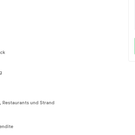
eck
g
, Restaurants und Strand
endite
n