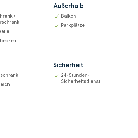
Außerhalb
hrank /
Balkon
rschrank
Parkplätze
elle
becken
r
Sicherheit
uschrank
24-Stunden-
Sicherheitsdienst
reich