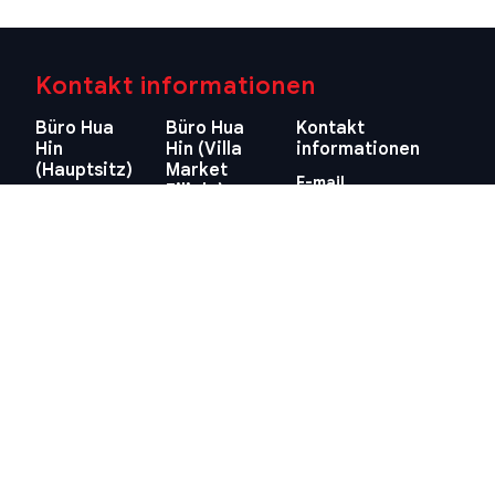
Kontakt informationen
Büro Hua
Büro Hua
Kontakt
Hin
Hin (Villa
informationen
(Hauptsitz)
Market
E-mail
Filiale)
29/21-22 Soi
info@swissthaipro.ch
218/3
112, Nong
Petchkasem
Kae, Hua Hin,
Rd., Hua Hin,
Prachuap
Hua Hin,
Khiri Khan
Prachuap
77110
Khiri Khan
Thailand
77110
Standort
Thailand
anzeigen
Standort
anzeigen