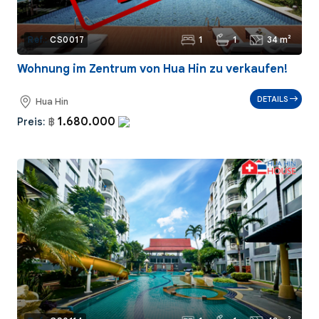
1
1
34 m²
Ref.:
CS0017
Wohnung im Zentrum von Hua Hin zu verkaufen!
DETAILS
Hua Hin
1.680.000
Preis:
฿