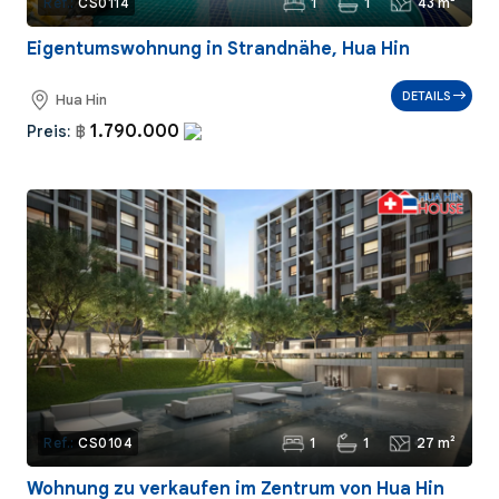
1
1
43 m²
Ref.:
CS0114
Eigentumswohnung in Strandnähe, Hua Hin
DETAILS
Hua Hin
1.790.000
Preis:
฿
1
1
27 m²
Ref.:
CS0104
Wohnung zu verkaufen im Zentrum von Hua Hin