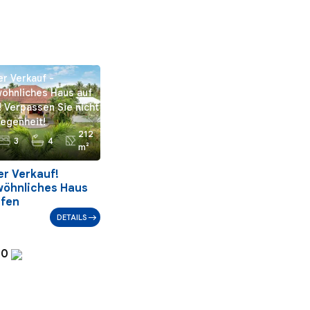
r Verkauf -
öhnliches Haus auf
i! Verpassen Sie nicht
egenheit!
212
3
4
m²
er Verkauf!
öhnliches Haus
ufen
DETAILS
00