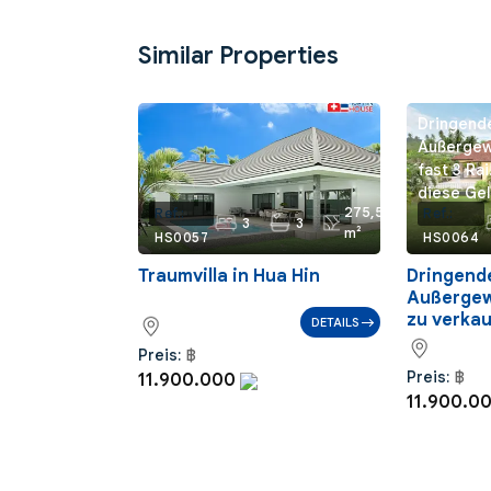
Similar Properties
Dringende
Außergew
fast 3 Ra
diese Gel
275,5
Ref.:
Ref.:
3
3
m²
HS0057
HS0064
Traumvilla in Hua Hin
Dringend
Außergew
zu verka
DETAILS
Preis:
฿
Preis:
฿
11.900.000
11.900.0