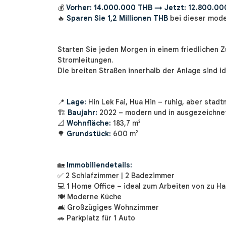
💰
Vorher: 14.000.000 THB → Jetzt: 12.800.00
🔥
Sparen Sie 1,2 Millionen THB
bei dieser mode
Starten Sie jeden Morgen in einem friedlichen
Stromleitungen.
Die breiten Straßen innerhalb der Anlage sind i
📍
Lage:
Hin Lek Fai, Hua Hin – ruhig, aber stadt
🏗
Baujahr:
2022 – modern und in ausgezeichne
📐
Wohnfläche:
183,7 m²
🌳
Grundstück:
600 m²
🏡
Immobiliendetails:
✅ 2 Schlafzimmer | 2 Badezimmer
💻 1 Home Office – ideal zum Arbeiten von zu H
🍽 Moderne Küche
🛋 Großzügiges Wohnzimmer
🚗 Parkplatz für 1 Auto