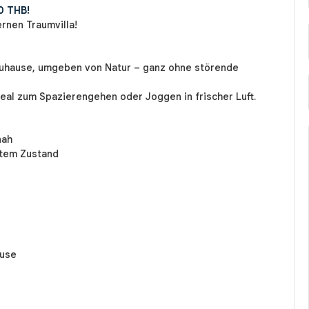
0 THB!
rnen Traumvilla!
 Zuhause, umgeben von Natur – ganz ohne störende
deal zum Spazierengehen oder Joggen in frischer Luft.
nah
tem Zustand
ause