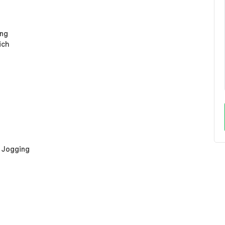
ung
ich
r Jogging