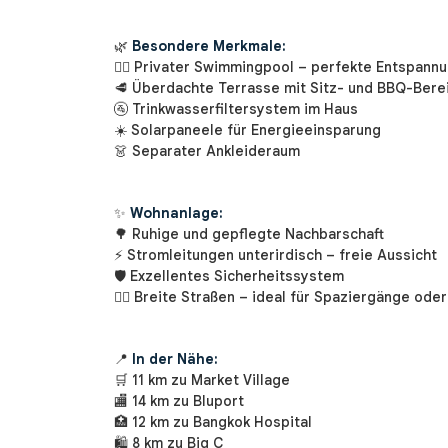
🌿
Besondere Merkmale:
🏊‍♂️ Privater Swimmingpool – perfekte Entspann
🥩 Überdachte Terrasse mit Sitz- und BBQ-Bere
🚰 Trinkwasserfiltersystem im Haus
☀️ Solarpaneele für Energieeinsparung
👗 Separater Ankleideraum
✨
Wohnanlage:
🌳 Ruhige und gepflegte Nachbarschaft
⚡ Stromleitungen unterirdisch – freie Aussicht
🛡 Exzellentes Sicherheitssystem
🚶‍♂️ Breite Straßen – ideal für Spaziergänge ode
📍
In der Nähe:
🛒 11 km zu Market Village
🏬 14 km zu Bluport
🏥 12 km zu Bangkok Hospital
🛍️ 8 km zu Big C