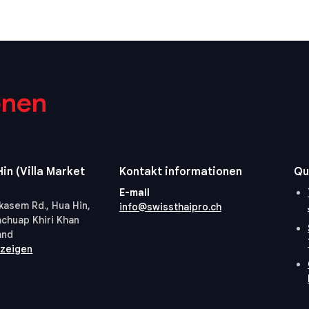
onen
in (Villa Market
Kontakt informationen
Qu
E-mail
kasem Rd., Hua Hin,
info@swissthaipro.ch
achuap Khiri Khan
and
nzeigen