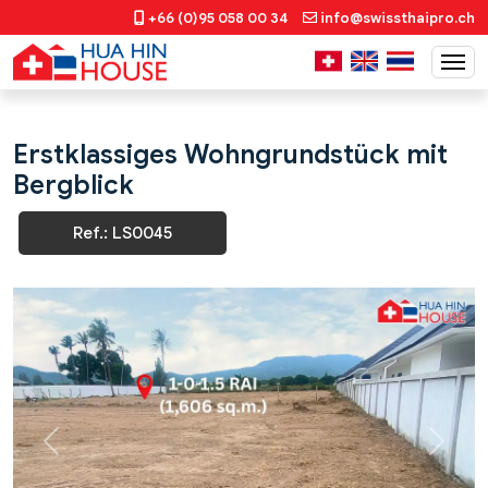
+66 (0)95 058 00 34
info@swissthaipro.ch
Erstklassiges Wohngrundstück mit
Bergblick
Ref.: LS0045
Previous
Next